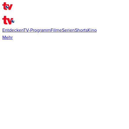
Entdecken
TV-Programm
Filme
Serien
Shorts
Kino
Mehr