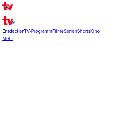
Entdecken
TV-Programm
Filme
Serien
Shorts
Kino
Mehr