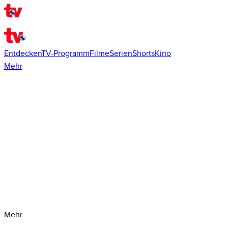
Entdecken
TV-Programm
Filme
Serien
Shorts
Kino
Mehr
Mehr