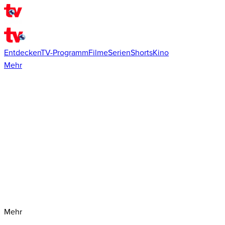
Entdecken
TV-Programm
Filme
Serien
Shorts
Kino
Mehr
Mehr