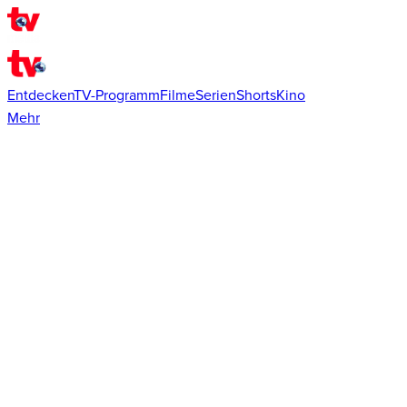
Entdecken
TV-Programm
Filme
Serien
Shorts
Kino
Mehr