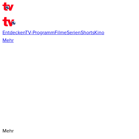
Entdecken
TV-Programm
Filme
Serien
Shorts
Kino
Mehr
Mehr