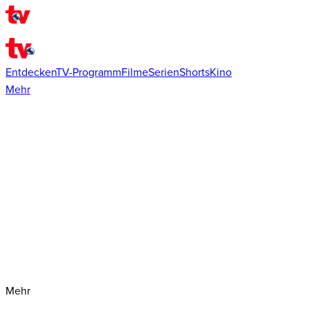
Entdecken
TV-Programm
Filme
Serien
Shorts
Kino
Mehr
Mehr