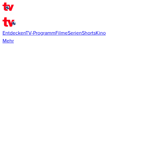
Entdecken
TV-Programm
Filme
Serien
Shorts
Kino
Mehr