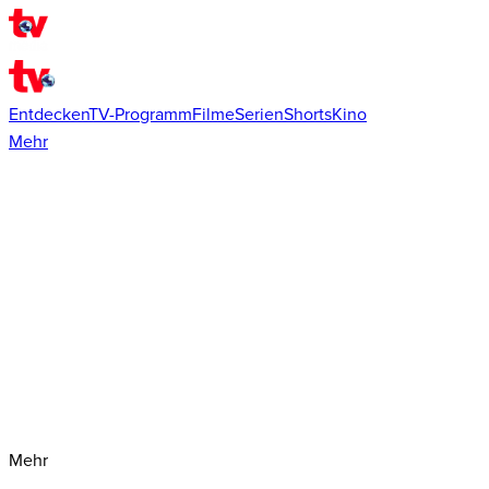
Entdecken
TV-Programm
Filme
Serien
Shorts
Kino
Mehr
Mehr