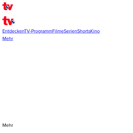
Entdecken
TV-Programm
Filme
Serien
Shorts
Kino
Mehr
Mehr