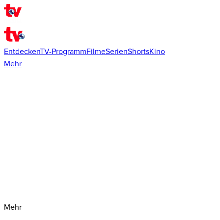
Entdecken
TV-Programm
Filme
Serien
Shorts
Kino
Mehr
Mehr