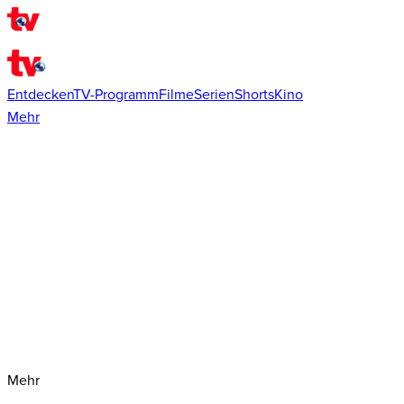
Entdecken
TV-Programm
Filme
Serien
Shorts
Kino
Mehr
Mehr