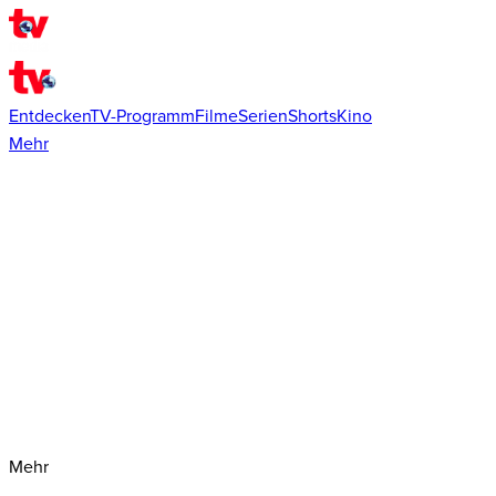
Entdecken
TV-Programm
Filme
Serien
Shorts
Kino
Mehr
Mehr