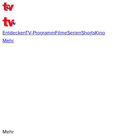
Entdecken
TV-Programm
Filme
Serien
Shorts
Kino
Mehr
Mehr