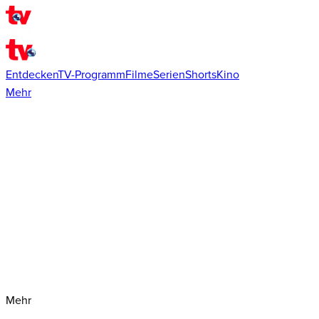
Entdecken
TV-Programm
Filme
Serien
Shorts
Kino
Mehr
Mehr