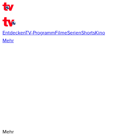
Entdecken
TV-Programm
Filme
Serien
Shorts
Kino
Mehr
Mehr