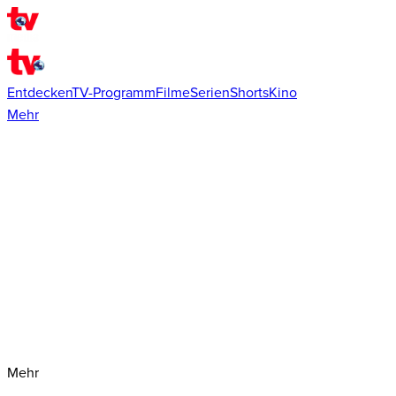
Entdecken
TV-Programm
Filme
Serien
Shorts
Kino
Mehr
Mehr