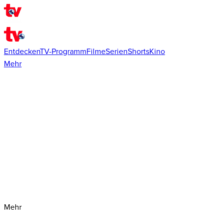
Entdecken
TV-Programm
Filme
Serien
Shorts
Kino
Mehr
Mehr