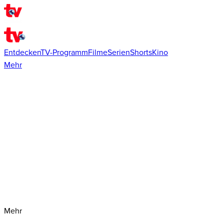
Entdecken
TV-Programm
Filme
Serien
Shorts
Kino
Mehr
Mehr