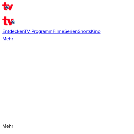
Entdecken
TV-Programm
Filme
Serien
Shorts
Kino
Mehr
Mehr