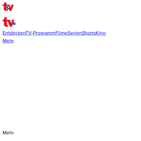
Entdecken
TV-Programm
Filme
Serien
Shorts
Kino
Mehr
Mehr