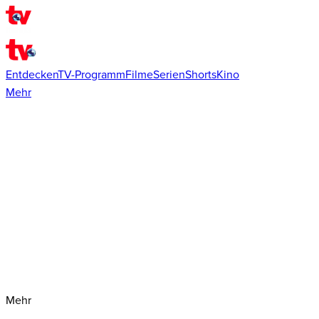
Entdecken
TV-Programm
Filme
Serien
Shorts
Kino
Mehr
Mehr