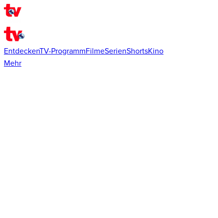
Entdecken
TV-Programm
Filme
Serien
Shorts
Kino
Mehr