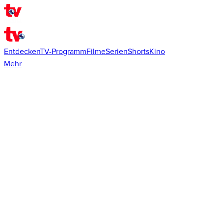
Entdecken
TV-Programm
Filme
Serien
Shorts
Kino
Mehr