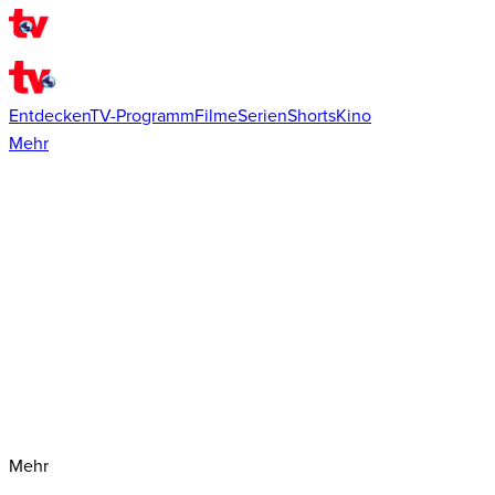
Entdecken
TV-Programm
Filme
Serien
Shorts
Kino
Mehr
Mehr