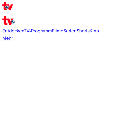
Entdecken
TV-Programm
Filme
Serien
Shorts
Kino
Mehr