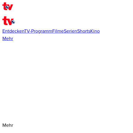
Entdecken
TV-Programm
Filme
Serien
Shorts
Kino
Mehr
Mehr