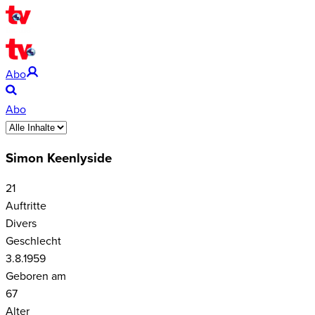
Abo
Abo
Simon Keenlyside
21
Auftritte
Divers
Geschlecht
3.8.1959
Geboren am
67
Alter