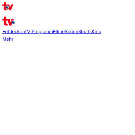
Entdecken
TV-Programm
Filme
Serien
Shorts
Kino
Mehr