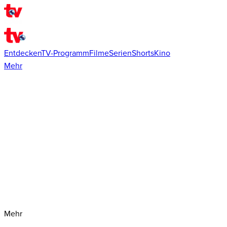
Entdecken
TV-Programm
Filme
Serien
Shorts
Kino
Mehr
Mehr