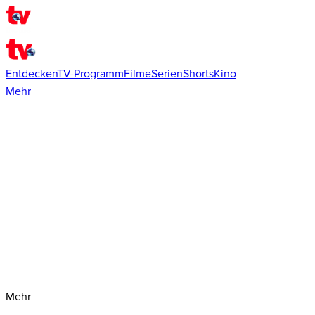
Entdecken
TV-Programm
Filme
Serien
Shorts
Kino
Mehr
Mehr