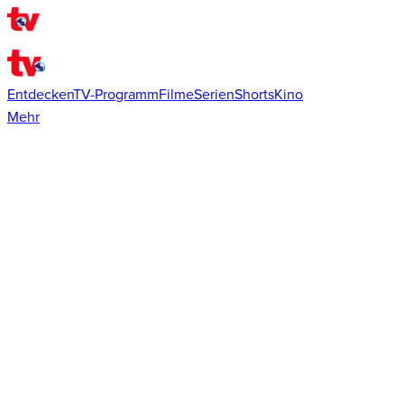
Entdecken
TV-Programm
Filme
Serien
Shorts
Kino
Mehr