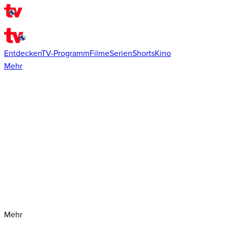
Entdecken
TV-Programm
Filme
Serien
Shorts
Kino
Mehr
Mehr