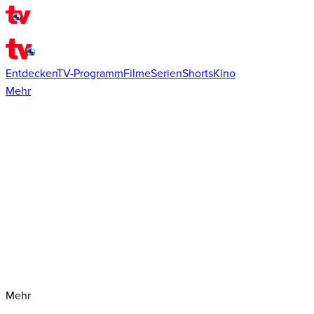
Entdecken
TV-Programm
Filme
Serien
Shorts
Kino
Mehr
Mehr