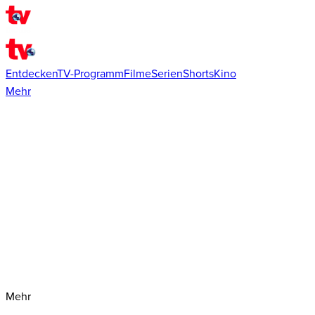
Entdecken
TV-Programm
Filme
Serien
Shorts
Kino
Mehr
Mehr