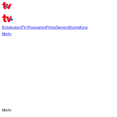
Entdecken
TV-Programm
Filme
Serien
Shorts
Kino
Mehr
Mehr