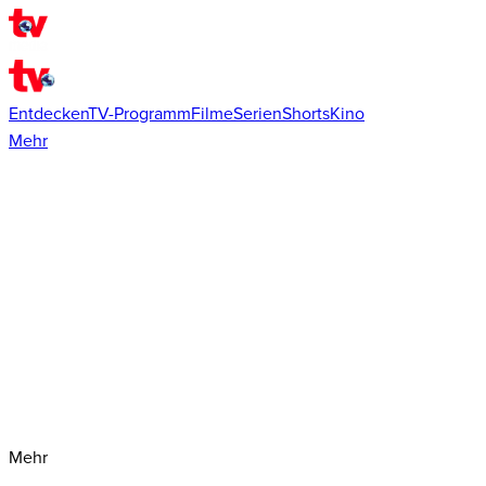
Entdecken
TV-Programm
Filme
Serien
Shorts
Kino
Mehr
Mehr