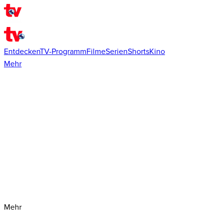
Entdecken
TV-Programm
Filme
Serien
Shorts
Kino
Mehr
Mehr