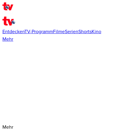
Entdecken
TV-Programm
Filme
Serien
Shorts
Kino
Mehr
Mehr