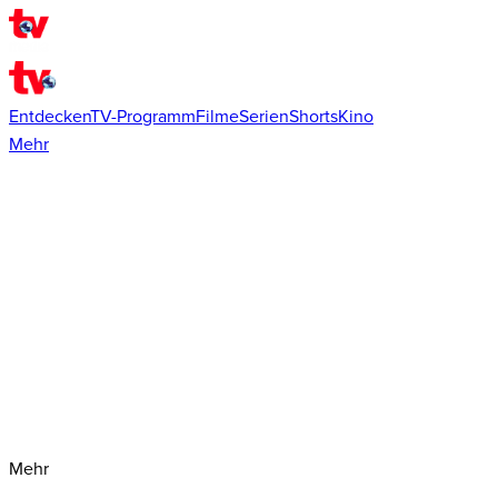
Entdecken
TV-Programm
Filme
Serien
Shorts
Kino
Mehr
Mehr