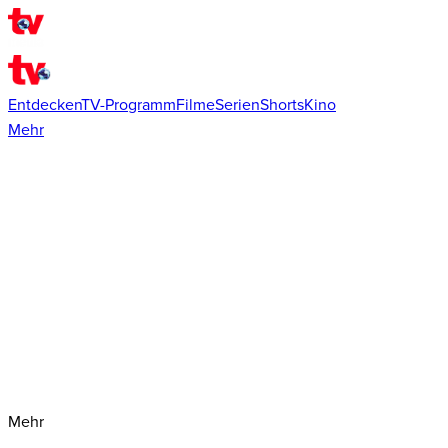
Entdecken
TV-Programm
Filme
Serien
Shorts
Kino
Mehr
Mehr