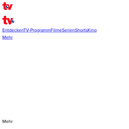
Entdecken
TV-Programm
Filme
Serien
Shorts
Kino
Mehr
Mehr