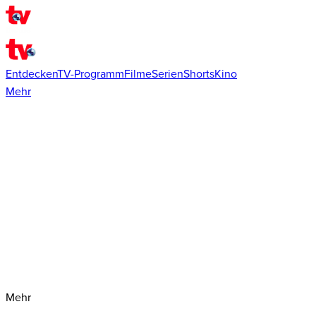
Entdecken
TV-Programm
Filme
Serien
Shorts
Kino
Mehr
Mehr