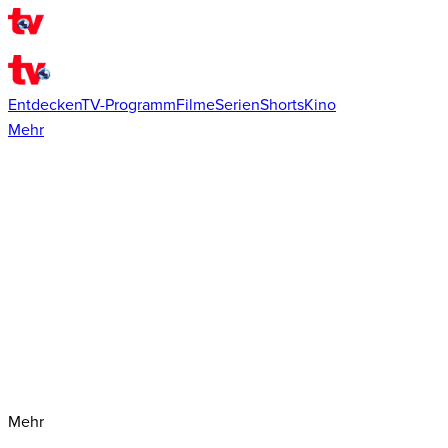
Entdecken
TV-Programm
Filme
Serien
Shorts
Kino
Mehr
Mehr