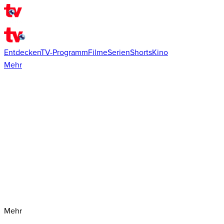
Entdecken
TV-Programm
Filme
Serien
Shorts
Kino
Mehr
Mehr