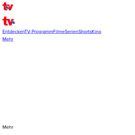
Entdecken
TV-Programm
Filme
Serien
Shorts
Kino
Mehr
Mehr