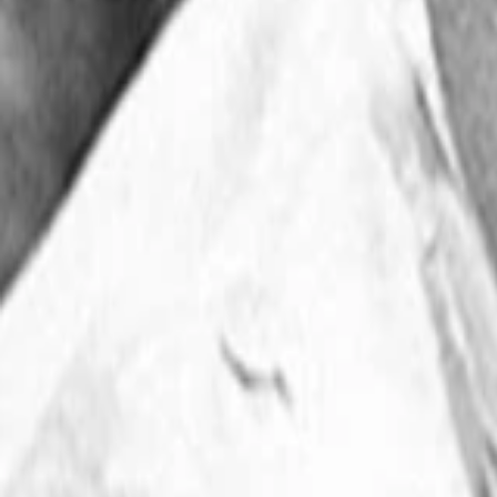
Wissen
Podcast
Gewinnspiele
Collections
Stars
Sender