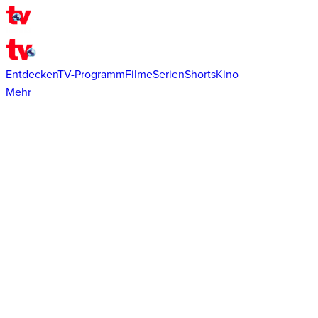
Entdecken
TV-Programm
Filme
Serien
Shorts
Kino
Mehr