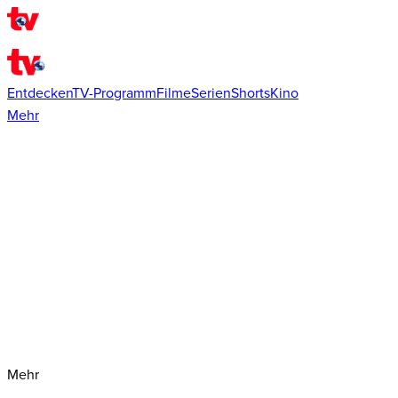
Entdecken
TV-Programm
Filme
Serien
Shorts
Kino
Mehr
Mehr