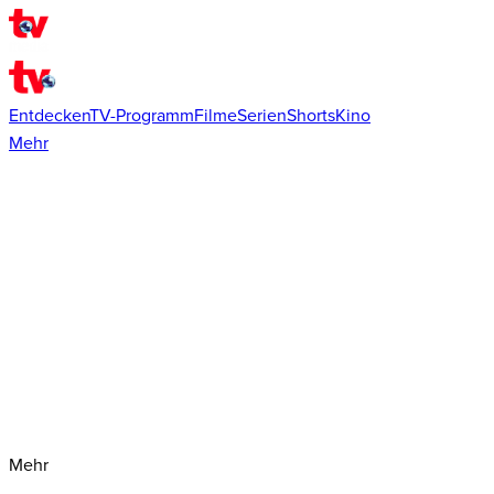
Entdecken
TV-Programm
Filme
Serien
Shorts
Kino
Mehr
Mehr